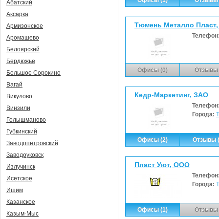
Абатский
Аксарка
Тюмень Металло Пласт
Армизонское
Телефон
Аромашево
Белоярский
Бердюжье
Офисы (0)
Отзывы 
Большое Сорокино
Вагай
Кедр-Маркетинг, ЗАО
Викулово
Телефон
Винзили
Города:
Голышманово
Губкинский
Офисы (2)
Отзывы (
Заводопетровский
Заводоуковск
Пласт Уют, ООО
Излучинск
Телефон
Исетское
Города:
Ишим
Казанское
Офисы (1)
Отзывы 
Казым-Мыс