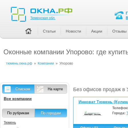
Тюменская обл.
8
Тюменская обл.
Статьи
Новости
Акции
Отзывы
Оконные компании Упорово: где купит
тюмень.окна.рф
»
Компании
»
Упорово
Без офисов продаж в 
Списком
На карте
Все компании
Инноват Тюмень (Кулика
Телефон
По рубрикам
По городам
Города:
Тюмень
Офисы (1)
Отзывы 