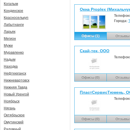
Когалым
Окна Proplex (Михальчук 
Кондинское
Телефон
Красноселькуп
Города:
Лабытнанги
Ларьяк
Офисы (1)
Отзывы 
Мегион
Мужи
Скай-тек, ООО
Муравленко
Телефон
Надым
Находка
Нефтеюганск
Офисы (0)
Отзывы 
Нижневартовск
Нижняя Тавда
ПластСервисТюмень, 
Новый Уренгой
Телефон
Ноябрьск
Нягань
Октябрьское
Офисы (0)
Отзывы 
Омутинский
Радужный