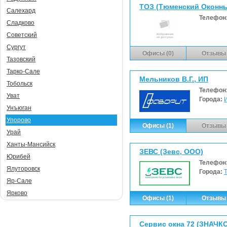
ТОЗ (Тюменский Оконны
Салехард
Телефон
Сладково
Советский
Сургут
Офисы (0)
Отзывы 
Тазовский
Тарко-Сале
Мельников В.Г., ИП
Тобольск
Телефон
Уват
Города:
Унъюган
Упорово
Офисы (1)
Отзывы 
Урай
Ханты-Мансийск
ЗЕВС (Зевс, ООО)
Юрибей
Телефон
Ялуторовск
Города:
Яр-Сале
Ярково
Офисы (1)
Отзывы 
Сервис окна 72 (ЗНАЧКО