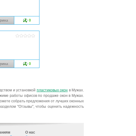
рина
0
рина
0
дством и установкой
пластиковых окон
в Мужах.
ежиме работы офисов по продаже окон в Мужах.
ожете собрать предложения от лучших оконных
разделом "Отзывы", чтобы оценить надежность
аниям
О нас