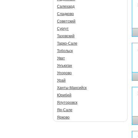
Салехард
Сладково
Советский
Сургут
Тазовский
Тарко-Сале
Тобольск
Уват
Унъюган
Упорово
Урай
Ханты-Мансийск
Юрибей
Ялуторовск
Яр-Сале
Ярково