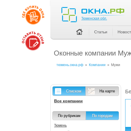
Тюменская обл.
Тюменская обл.
Статьи
Новос
Оконные компании Муже
тюмень.окна.рф
»
Компании
»
Мужи
Бе
Списком
На карте
Все компании
По рубрикам
По городам
Тюмень