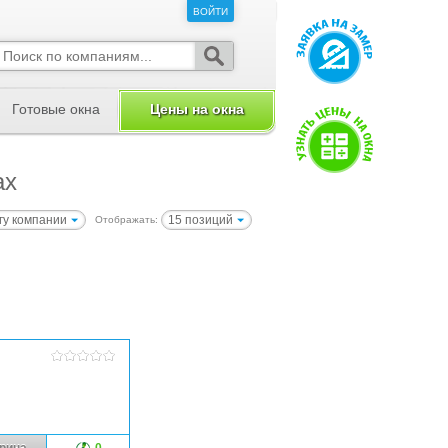
ВОЙТИ
ВОЙТИ
Готовые окна
Цены на окна
ах
гу компании
15 позиций
Отображать:
рина
0