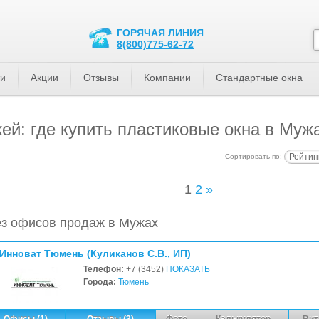
ГОРЯЧАЯ ЛИНИЯ
8(800)775-62-72
ти
Акции
Отзывы
Компании
Стандартные окна
й: где купить пластиковые окна в Муж
Рейтин
Сортировать по:
1
2
»
з офисов продаж в Мужах
Инноват Тюмень (Куликанов С.В., ИП)
Телефон:
+7 (3452)
ПОКАЗАТЬ
Города:
Тюмень
Офисы (1)
Отзывы (3)
Фото
Калькулятор
Вит