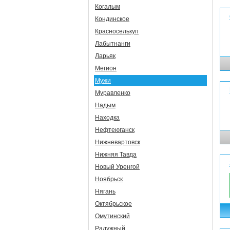
Когалым
Кондинское
Красноселькуп
Лабытнанги
Ларьяк
Мегион
Мужи
Муравленко
Надым
Находка
Нефтеюганск
Нижневартовск
Нижняя Тавда
Новый Уренгой
Ноябрьск
Нягань
Октябрьское
Омутинский
Радужный