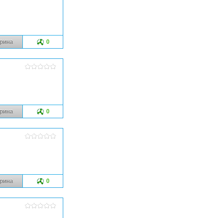
рина
0
рина
0
рина
0