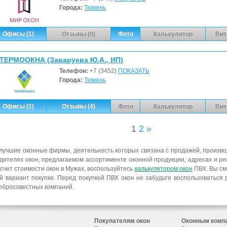
Города:
Тюмень
Офисы (1)
Отзывы (0)
Фото
Калькулятор
Вит
ТЕРМООКНА (Заваруева Ю.А., ИП)
Телефон:
+7 (3452)
ПОКАЗАТЬ
Города:
Тюмень
Офисы (1)
Отзывы (4)
Фото
Калькулятор
Вит
1
2
»
учшие оконные фирмы, деятельность которых связана с продажей, произво
ителях окон, предлагаемом ассортименте оконной продукции, адресах и р
счет стоимости окон в Мужах, воспользуйтесь
калькулятором окон
ПВХ. Вы см
 вариант покупки. Перед покупкой ПВХ окон не забудьте воспользоваться 
обросовестных компаний.
Покупателям окон
Оконным комп