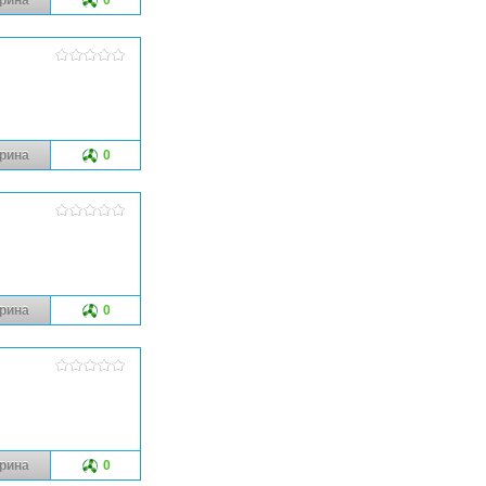
рина
0
рина
0
рина
0