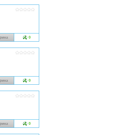
рина
0
рина
0
рина
0