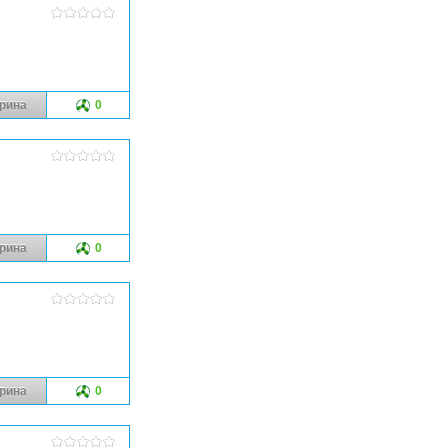
рина
0
рина
0
рина
0