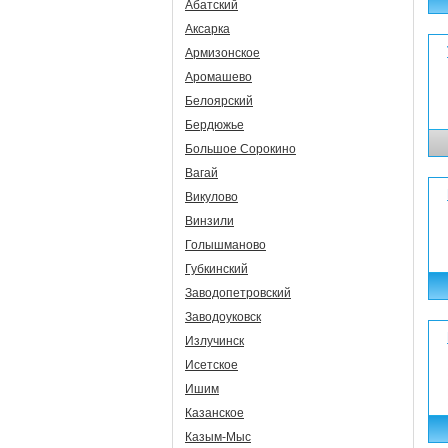
Абатский
Аксарка
Армизонское
Аромашево
Белоярский
Бердюжье
Большое Сорокино
Вагай
Викулово
Винзили
Голышманово
Губкинский
Заводопетровский
Заводоуковск
Излучинск
Исетское
Ишим
Казанское
Казым-Мыс