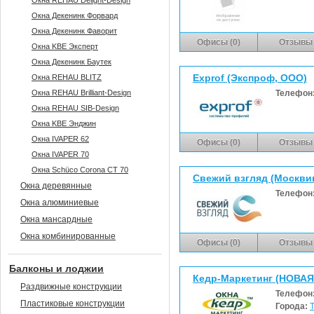
Окна REHAU Delight-Design
Окна Декенинк Форвард
Окна Декенинк Фаворит
Офисы (0)
Отзывы 
Окна KBE Эксперт
Окна Декенинк Баутек
Exprof (Экспроф, ООО)
Окна REHAU BLITZ
Окна REHAU Brilliant-Design
Телефон
Окна REHAU SIB-Design
Окна KBE Энджин
Окна IVAPER 62
Офисы (0)
Отзывы 
Окна IVAPER 70
Окна Sсhüco Corona CT 70
Свежий взгляд (Москвин
Окна деревянные
Телефон
Окна алюминиевые
Окна мансардные
Окна комбинированные
Офисы (0)
Отзывы 
Балконы и лоджии
Кедр-Маркетинг (НОВА
Раздвижные конструкции
Телефон
Пластиковые конструкции
Города: