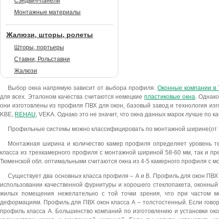
Сэндвич-панели
Монтажные материалы
Жалюзи, шторы, ролеты
Шторы, портьеры
Ставни, Рольставни
Жалюзи
Выбор окна напрямую зависит от выбора профиля.
Оконные компании в
для всех. Эталоном качества считаются немецкие
пластиковые окна
. Однак
они изготовлены из профиля ПВХ для окон, базовый завод и технология изг
KBE,
REHAU
, VEKA. Однако это не значит, что окна данных марок лучше по 
Профильные системы можно классифицировать по монтажной ширине(от 58 до
Монтажная ширина и количество камер профиля определяет уровень те
класса из трехкамерного профиля с монтажной шириной 58-60 мм, так и пр
Тюменской обл. оптимальными считаются окна из 4-5 камерного профиля с м
Существует два основных класса профиля – А и В. Профиль для окон ПВХ
использовании качественной фурнитуры и хорошего стеклопакета, оконный 
жилых помещения нежелательно с той точки зрения, что при частом м
деформациям. Профиль для ПВХ окон класса А – толстостенный. Если говори
профиль класса А. Большинство компаний по изготовлению и установки о