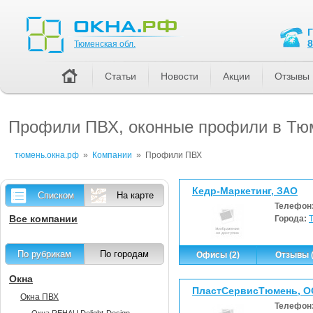
Тюменская обл.
8
Тюменская обл.
Статьи
Новости
Акции
Отзывы
Профили ПВХ, оконные профили в Тю
тюмень.окна.рф
»
Компании
»
Профили ПВХ
Кедр-Маркетинг, ЗАО
Списком
На карте
Телефон
Все компании
Города:
По рубрикам
По городам
Офисы (2)
Отзывы (
Окна
ПластСервисТюмень, 
Окна ПВХ
Телефон