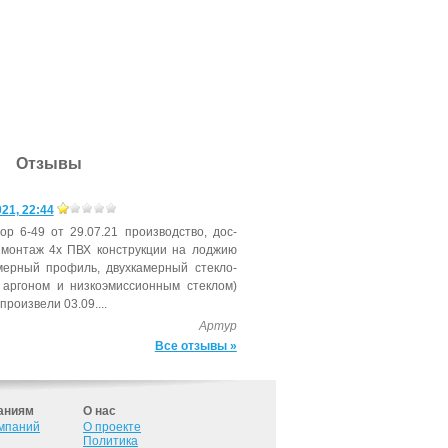
Отзывы
21, 22:44
вор 6-49 от 29.07.21 про­из­водс­тво, дос­
 мон­таж 4х ПВХ конс­трук­ции на лод­жию
­мер­ный про­филь, двух­ка­мер­ный стек­ло­
ар­го­ном и низ­ко­эмис­си­он­ным стек­лом)
ро­из­ве­ли 03.09....
Артур
Все отзывы »
аниям
О нас
омпаний
О проекте
Политика