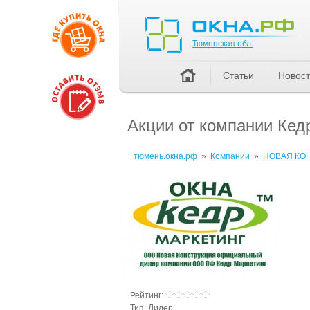
Тюменская обл.
Тюменская обл.
Статьи
Новос
Акции от компании К
тюмень.окна.рф
»
Компании
»
НОВАЯ КО
Рейтинг:
Тип:
Дилер