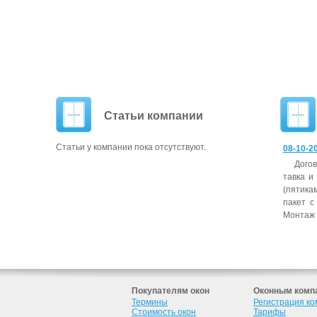
Статьи компании
Статьи у компании пока отсутствуют.
08-10-20
До­го
тавка и
(пя­тика
пакет с 
Мон­таж п
Покупателям окон
Оконным комп
Термины
Регистрация к
Стоимость окон
Тарифы