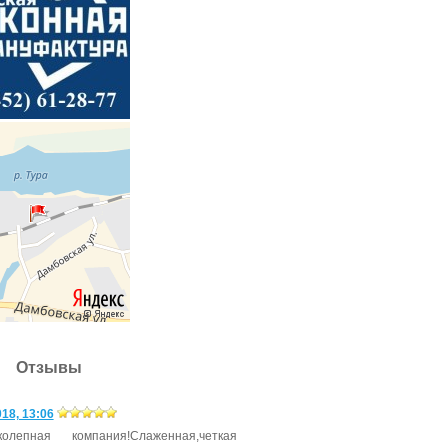
Отзывы
18, 13:06
ко­леп­ная ком­па­ния!Сла­жен­ная,чет­кая