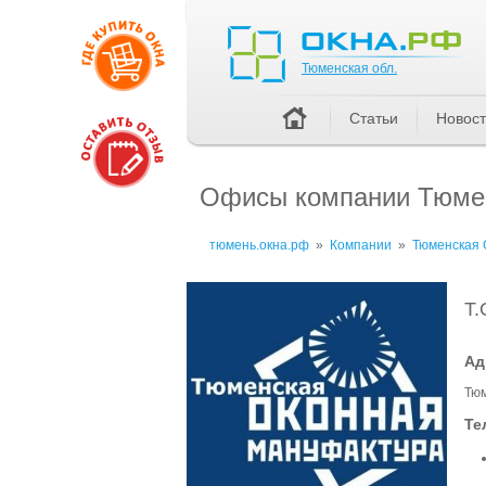
Тюменская обл.
Тюменская обл.
Статьи
Новос
Офисы компании Тюме
тюмень.окна.рф
»
Компании
»
Тюменская 
Т.
Ад
Тюм
Те