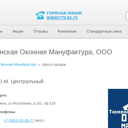
ГОРЯЧАЯ ЛИНИЯ
8(800)775-62-72
ти
Акции
Отзывы
Компании
Стандартные окна
нская Оконная Мануфактура, ООО
Оконная Мануфактура
»
офисы продаж
О.М. Центральный
рес
ень, ул.Республики, д.162, оф.518
лефоны
+7 (3452) 61-28-77
(моб.)