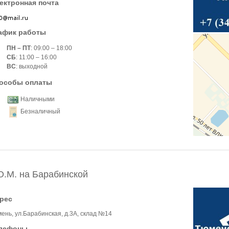
ектронная почта
афик работы
ПН – ПТ
: 09:00 – 18:00
СБ
: 11:00 – 16:00
ВС
: выходной
особы оплаты
Наличными
Безналичный
О.М. на Барабинской
рес
ень, ул.Барабинская, д.3А, склад №14
лефоны